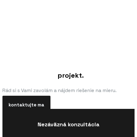
Porozprávajme sa a nájdime vhodné
riešenie pre Váš
projekt.
Rád si s Vami zavolám a nájdem riešenie na mieru.
kontaktujte ma
Nezáväzná konzultácia