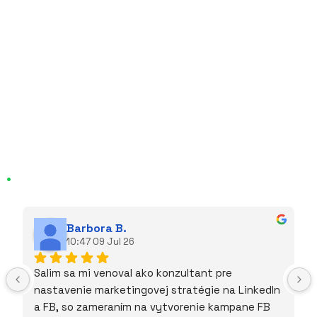
Tvorba web stránky pre firmu
poskytujúcu fúkanú izoláciu
Tvorba web stránky pre medicínske
centrum v Michalovciach
.
hodnotenia klientov
Barbora B.
10:47 09 Jul 26
Salim sa mi venoval ako konzultant pre 
nastavenie marketingovej stratégie na LinkedIn 
a FB, so zameraním na vytvorenie kampane FB 