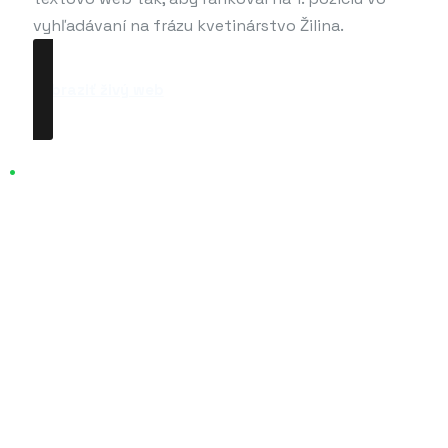
vyhľadávaní na frázu kvetinárstvo Žilina.
zobraziť živý web
.
iné moje realizácie
Web stránka pre developerský projekt
Tvorba web stránky so systémom
spracovávania dokumentov
Tvorba web stránky pre pizzériu