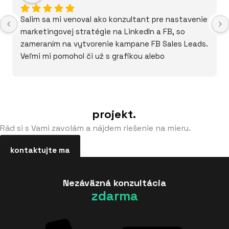
Salim sa mi venoval ako konzultant pre nastavenie 
marketingovej stratégie na LinkedIn a FB, so 
zameraním na vytvorenie kampane FB Sales Leads.
Veľmi mi pomohol či už s grafikou alebo 
praktickými návodmi ako vyťažiť čo najviac z FB 
Sales Leads.
Páči sa mi jeho trpezlivý prístup a objektívny 
Porozprávajme sa a nájdime vhodné
pohľad. Cením si jeho spätnú väzbu.
riešenie pre Váš
projekt.
Rád si s Vami zavolám a nájdem riešenie na mieru.
kontaktujte ma
Nezáväzná konzultácia
zdarma